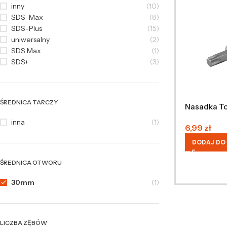
inny
(10)
SDS-Max
(8)
SDS-Plus
(15)
uniwersalny
(2)
SDS Max
(1)
SDS+
(3)
ŚREDNICA TARCZY
Nasadka Tor
inna
(1)
6,99
zł
DODAJ DO
ŚREDNICA OTWORU
30mm
(1)
LICZBA ZĘBÓW