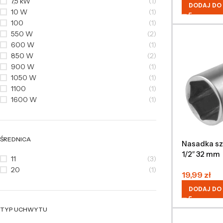
7,5 kW
(1)
DODAJ DO
10 W
(1)
100
(1)
550 W
(2)
600 W
(1)
850 W
(2)
900 W
(1)
1050 W
(1)
1100
(1)
1600 W
(1)
ŚREDNICA
Nasadka sz
1/2″ 32 mm
11
(3)
20
(1)
19,99
zł
DODAJ DO
TYP UCHWYTU