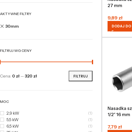
27 mm
AKTYWNE FILTRY
9,89
zł
30mm
DODAJ DO
FILTRUJ WG CENY
Cena:
0 zł
—
320 zł
FILTRUJ
MOC
Nasadka sz
2,9 kW
(1)
1/2″ 16 mm
5,5 kW
(1)
6,5 kW
(1)
7,79
zł