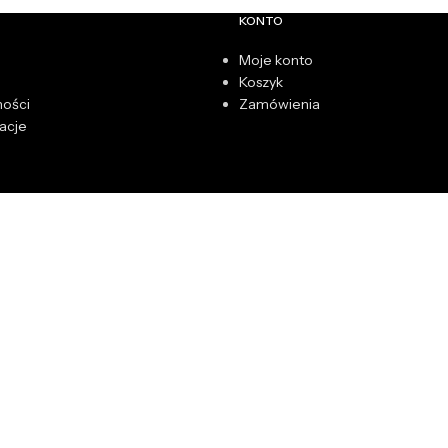
KONTO
Moje konto
Koszyk
ności
Zamówienia
acje