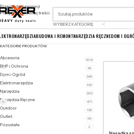
Przejdź do nawigacji
Przejdź do głównej treści
WYBIERZ KATEGORIĘ
LEKTRONARZĘDZIA
BUDOWA I REMONT
NARZĘDZIA RĘCZNE
DOM I OGR
KATEGORIE PRODUKTÓW
Akcesoria
609
BHP i Ochrona
39
Dom i Ogród
345
Elektronarzędzia
139
Narzędzia
393
Narzędzia Ręczne
471
Outdoor
135
Outlet
66
Pozostałe
2
Nasadka sz