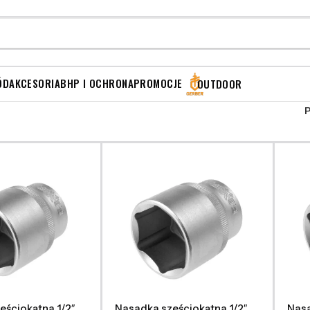
ÓD
AKCESORIA
BHP I OCHRONA
PROMOCJE
OUTDOOR
eściokątna 1/2″
Nasadka sześciokątna 1/2″
Nasa