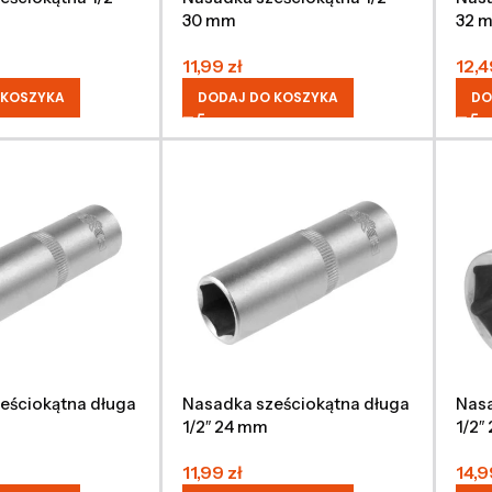
30 mm
32 
11,99
zł
12,
 KOSZYKA
DODAJ DO KOSZYKA
DO
eściokątna długa
Nasadka sześciokątna długa
Nasa
1/2″ 24 mm
1/2″
11,99
zł
14,