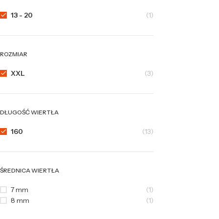
13 - 20
(1)
ROZMIAR
XXL
(3)
DŁUGOŚĆ WIERTŁA
160
(13)
ŚREDNICA WIERTŁA
7 mm
(1)
8 mm
(1)