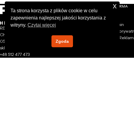
x
NASZA FIRMA
Ta strona korzysta z plików cookie w celu
zapewnienia najlepszej jakości korzystania z
O nas
Regulamin
witryny.
Czytaj więcej
REXXER sp. z o.o.
Polityka prywat
Chrzanów Mały 44A
Zwroty i Reklam
05-825 Grodzisk Mazowiecki
Zgoda
Kontakt
sklep@rexxer.pl
+48 512 477 473