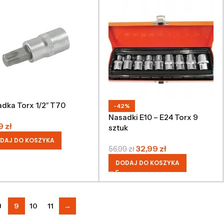
dka Torx 1/2″ T70
-42%
Nasadki E10 – E24 Torx 9
49
zł
sztuk
DAJ DO KOSZYKA
32,99
zł
56,99
zł
DODAJ DO KOSZYKA
8
9
10
11
→