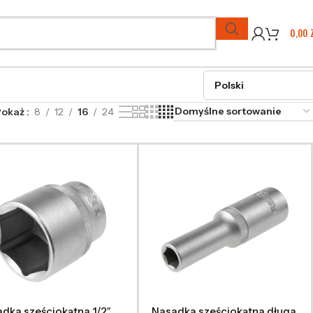
0,00
Pokaż
8
12
16
24
dka sześciokątna 1/2″
Nasadka sześciokątna długa