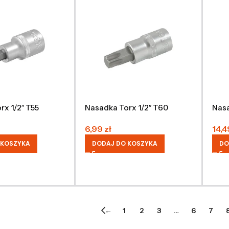
x 1/2″ T55
Nasadka Torx 1/2″ T60
Nasa
6,99
zł
14,
 KOSZYKA
DODAJ DO KOSZYKA
DO
←
1
2
3
…
6
7