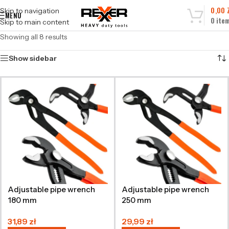
0,00
Skip to navigation
MENU
0
ite
Skip to main content
Showing all 8 results
Show sidebar
Adjustable pipe wrench
Adjustable pipe wrench
180 mm
250 mm
31,89
zł
29,99
zł