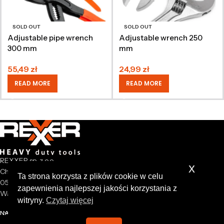
SOLD OUT
SOLD OUT
Adjustable pipe wrench
Adjustable wrench 250
300 mm
mm
55,49
zł
24,99
zł
READ MORE
READ MORE
REXXER sp. z o.o.
x
Chrzanów Mały 44A
Ta strona korzysta z plików cookie w celu
05-825 Grodzisk Mazowiecki
zapewnienia najlepszej jakości korzystania z
Warsaw Poland
witryny.
Czytaj więcej
NASZA FIRMA